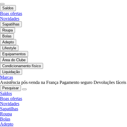
Saldos
Boas ofertas
Novidades
Sapatilhas
Roupa
Bolas
Adepto
Lifestyle
Equipamentos
Área do Clube
Condicionamento físico
Liquidação
Marcas
Assistência pós-venda na França
Pagamento seguro
Devoluções fáceis
Pesquisar
Saldos
Boas ofertas
Novidades
Sapatilhas
Roupa
Bolas
Adepto