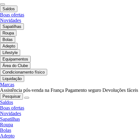
Saldos
Boas ofertas
Novidades
Sapatilhas
Roupa
Bolas
Adepto
Lifestyle
Equipamentos
Área do Clube
Condicionamento físico
Liquidação
Marcas
Assistência pós-venda na França
Pagamento seguro
Devoluções fáceis
Pesquisar
Saldos
Boas ofertas
Novidades
Sapatilhas
Roupa
Bolas
Adepto