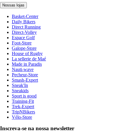
Nossas lojas
Basket-Center
Daily Bikers
Direct Running
Direct-Volley
Espace Golf
Foot-Store
Galope-Store
House of Rugby
La sellerie de Maé
Made in Paradis
Nauti-wave
Pecheur-Store
Smash-Expert
Sneak'In
Sneakids
Sport is good
Training-Fit
Trek-Expert
TripNBikers
Vélo-Store
Inscreva-se na nossa newsletter