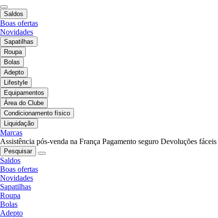
Saldos
Boas ofertas
Novidades
Sapatilhas
Roupa
Bolas
Adepto
Lifestyle
Equipamentos
Área do Clube
Condicionamento físico
Liquidação
Marcas
Assistência pós-venda na França
Pagamento seguro
Devoluções fáceis
Pesquisar
Saldos
Boas ofertas
Novidades
Sapatilhas
Roupa
Bolas
Adepto