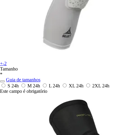
+-2
Tamanho
*
Guia de tamanhos
S
24h
M
24h
L
24h
XL
24h
2XL
24h
Este campo é obrigatório