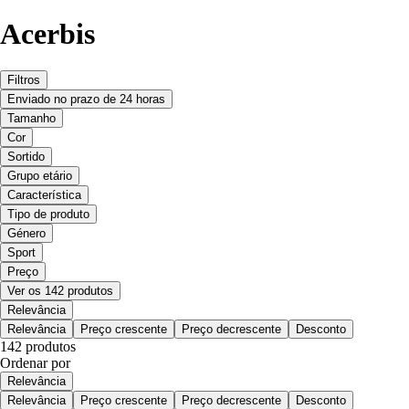
Acerbis
Filtros
Enviado no prazo de 24 horas
Tamanho
Cor
Sortido
Grupo etário
Característica
Tipo de produto
Género
Sport
Preço
Ver os 142 produtos
Relevância
Relevância
Preço crescente
Preço decrescente
Desconto
142 produtos
Ordenar por
Relevância
Relevância
Preço crescente
Preço decrescente
Desconto