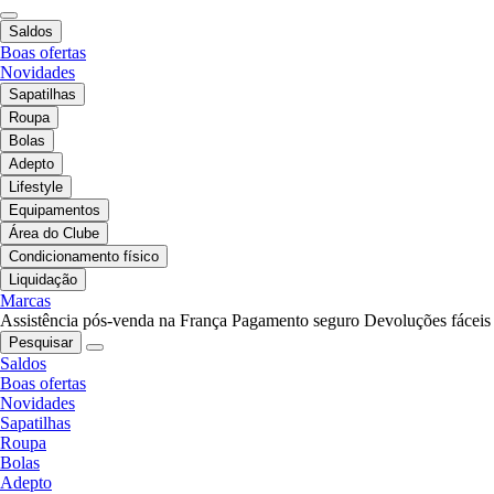
Saldos
Boas ofertas
Novidades
Sapatilhas
Roupa
Bolas
Adepto
Lifestyle
Equipamentos
Área do Clube
Condicionamento físico
Liquidação
Marcas
Assistência pós-venda na França
Pagamento seguro
Devoluções fáceis
Pesquisar
Saldos
Boas ofertas
Novidades
Sapatilhas
Roupa
Bolas
Adepto