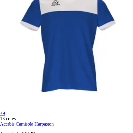
+9
13 cores
Acerbis
Camisola Harpaston