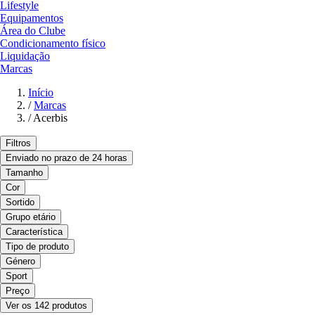
Lifestyle
Equipamentos
Área do Clube
Condicionamento físico
Liquidação
Marcas
Início
/
Marcas
/
Acerbis
Filtros
Enviado no prazo de 24 horas
Tamanho
Cor
Sortido
Grupo etário
Característica
Tipo de produto
Género
Sport
Preço
Ver os 142 produtos