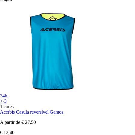
24h
+-3
1 cores
Acerbis
Casula reversível Gamos
A partir de
€ 27,50
€ 12,40