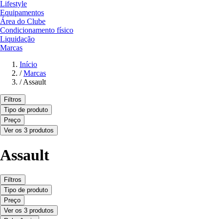
Lifestyle
Equipamentos
Área do Clube
Condicionamento físico
Liquidação
Marcas
Início
/
Marcas
/
Assault
Filtros
Tipo de produto
Preço
Ver os 3 produtos
Assault
Filtros
Tipo de produto
Preço
Ver os 3 produtos