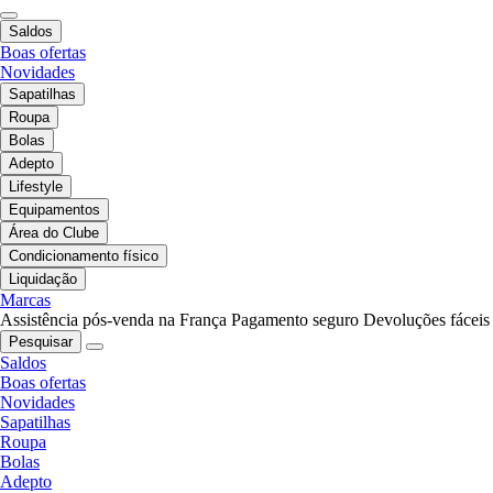
Saldos
Boas ofertas
Novidades
Sapatilhas
Roupa
Bolas
Adepto
Lifestyle
Equipamentos
Área do Clube
Condicionamento físico
Liquidação
Marcas
Assistência pós-venda na França
Pagamento seguro
Devoluções fáceis
Pesquisar
Saldos
Boas ofertas
Novidades
Sapatilhas
Roupa
Bolas
Adepto