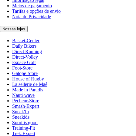
Informação legal
Meios de pagamento
Tarifas e opções de envio
Nota de Privacidade
Nossas lojas
Basket-Center
Daily Bikers
Direct Running
Direct-Volley
Espace Golf
Foot-Store
Galope-Store
House of Rugby
La sellerie de Maé
Made in Paradis
Nauti-wave
Pecheur-Store
Smash-Expert
Sneak'In
Sneakids
Sport is good
Training-Fit
Trek-Expert