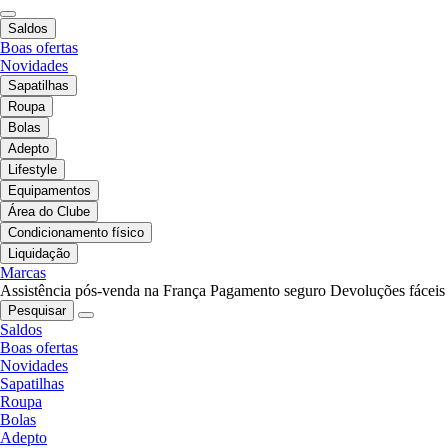
Saldos
Boas ofertas
Novidades
Sapatilhas
Roupa
Bolas
Adepto
Lifestyle
Equipamentos
Área do Clube
Condicionamento físico
Liquidação
Marcas
Assistência pós-venda na França
Pagamento seguro
Devoluções fáceis
Pesquisar
Saldos
Boas ofertas
Novidades
Sapatilhas
Roupa
Bolas
Adepto