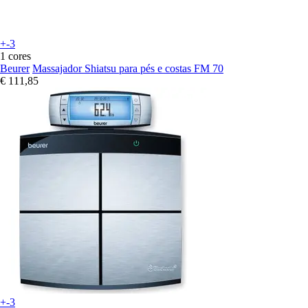
+-3
1 cores
Beurer
Massajador Shiatsu para pés e costas FM 70
€ 111,85
+-3