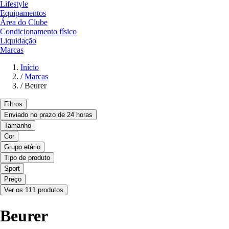
Lifestyle
Equipamentos
Área do Clube
Condicionamento físico
Liquidação
Marcas
Início
/
Marcas
/
Beurer
Filtros
Enviado no prazo de 24 horas
Tamanho
Cor
Grupo etário
Tipo de produto
Sport
Preço
Ver os 111 produtos
Beurer