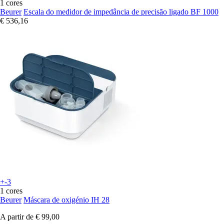
1 cores
Beurer
Escala do medidor de impedância de precisão ligado BF 1000
€ 536,16
+-3
1 cores
Beurer
Máscara de oxigénio IH 28
A partir de
€ 99,00