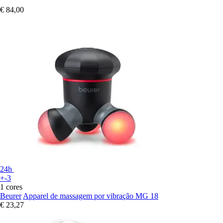
€ 84,00
24h
+-3
1 cores
Beurer
Apparel de massagem por vibração MG 18
€ 23,27