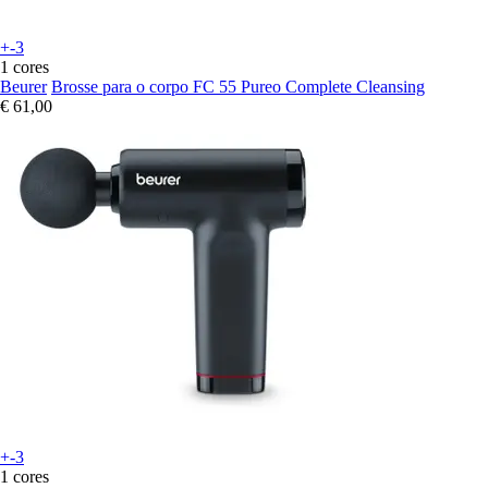
+-3
1 cores
Beurer
Brosse para o corpo FC 55 Pureo Complete Cleansing
€ 61,00
+-3
1 cores