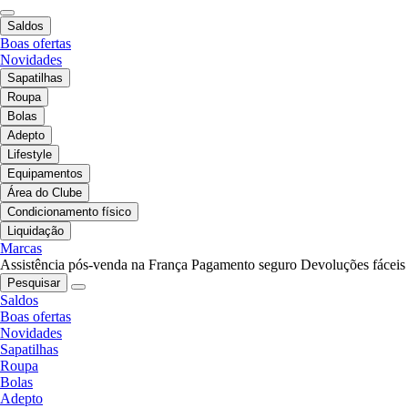
Saldos
Boas ofertas
Novidades
Sapatilhas
Roupa
Bolas
Adepto
Lifestyle
Equipamentos
Área do Clube
Condicionamento físico
Liquidação
Marcas
Assistência pós-venda na França
Pagamento seguro
Devoluções fáceis
Pesquisar
Saldos
Boas ofertas
Novidades
Sapatilhas
Roupa
Bolas
Adepto