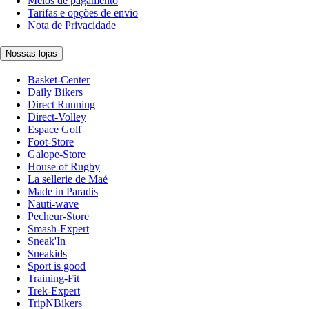
Meios de pagamento
Tarifas e opções de envio
Nota de Privacidade
Nossas lojas
Basket-Center
Daily Bikers
Direct Running
Direct-Volley
Espace Golf
Foot-Store
Galope-Store
House of Rugby
La sellerie de Maé
Made in Paradis
Nauti-wave
Pecheur-Store
Smash-Expert
Sneak'In
Sneakids
Sport is good
Training-Fit
Trek-Expert
TripNBikers