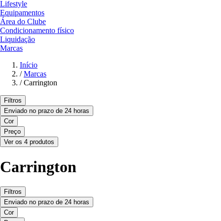
Lifestyle
Equipamentos
Área do Clube
Condicionamento físico
Liquidação
Marcas
Início
/
Marcas
/
Carrington
Filtros
Enviado no prazo de 24 horas
Cor
Preço
Ver os 4 produtos
Carrington
Filtros
Enviado no prazo de 24 horas
Cor