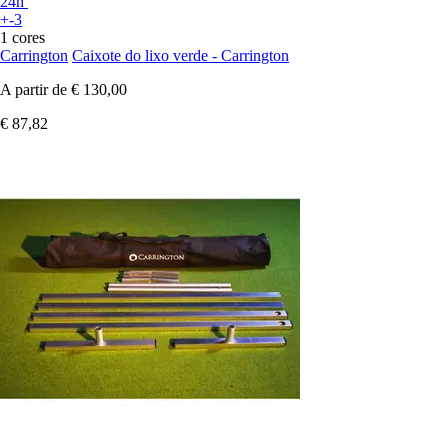
24h
+-3
1 cores
Carrington
Caixote do lixo verde - Carrington
A partir de
€ 130,00
€ 87,82