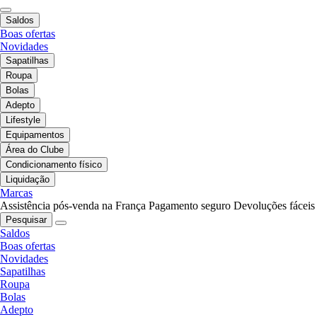
Saldos
Boas ofertas
Novidades
Sapatilhas
Roupa
Bolas
Adepto
Lifestyle
Equipamentos
Área do Clube
Condicionamento físico
Liquidação
Marcas
Assistência pós-venda na França
Pagamento seguro
Devoluções fáceis
Pesquisar
Saldos
Boas ofertas
Novidades
Sapatilhas
Roupa
Bolas
Adepto