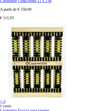
Carrington
Corta-vento 12 x 2 m
A partir de
€ 150,00
€ 111,93
+-3
1 cores
Carrington
Escova para sapatos