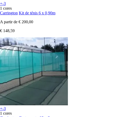
+-3
1 cores
Carrington
Kit de ténis 6 x 0,90m
A partir de
€ 200,00
€ 148,59
+-3
1 cores