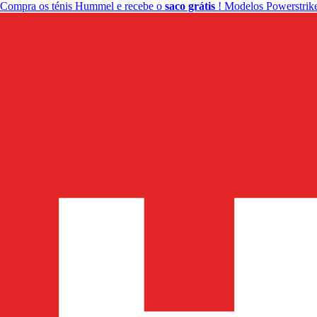
Compra os ténis Hummel e recebe o
saco grátis
! Modelos Powerstrike