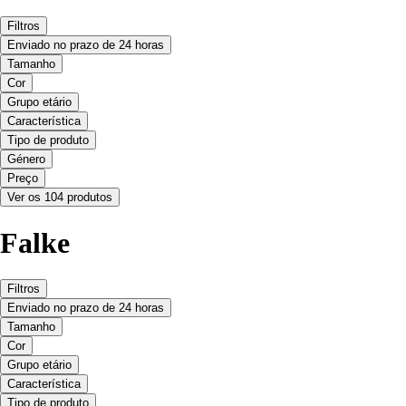
Filtros
Enviado no prazo de 24 horas
Tamanho
Cor
Grupo etário
Característica
Tipo de produto
Género
Preço
Ver os 104 produtos
Falke
Filtros
Enviado no prazo de 24 horas
Tamanho
Cor
Grupo etário
Característica
Tipo de produto