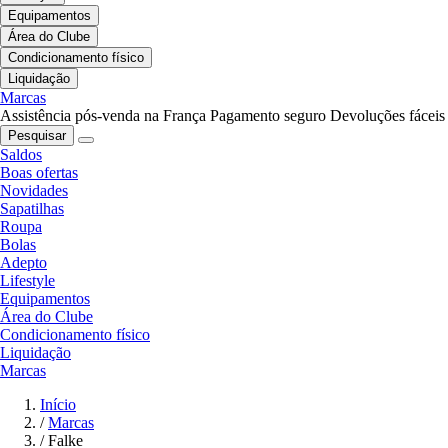
Equipamentos
Área do Clube
Condicionamento físico
Liquidação
Marcas
Assistência pós-venda na França
Pagamento seguro
Devoluções fáceis
Pesquisar
Saldos
Boas ofertas
Novidades
Sapatilhas
Roupa
Bolas
Adepto
Lifestyle
Equipamentos
Área do Clube
Condicionamento físico
Liquidação
Marcas
Início
/
Marcas
/
Falke