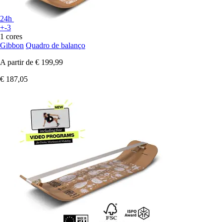
24h
+-3
1 cores
Gibbon
Quadro de balanço
A partir de
€ 199,99
€ 187,05