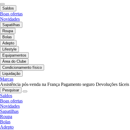
Saldos
Boas ofertas
Novidades
Sapatilhas
Roupa
Bolas
Adepto
Lifestyle
Equipamentos
Área do Clube
Condicionamento físico
Liquidação
Marcas
Assistência pós-venda na França
Pagamento seguro
Devoluções fáceis
Pesquisar
Saldos
Boas ofertas
Novidades
Sapatilhas
Roupa
Bolas
Adepto