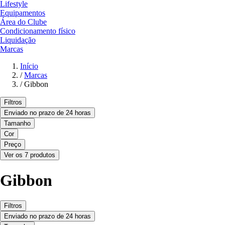
Lifestyle
Equipamentos
Área do Clube
Condicionamento físico
Liquidação
Marcas
Início
/
Marcas
/
Gibbon
Filtros
Enviado no prazo de 24 horas
Tamanho
Cor
Preço
Ver os 7 produtos
Gibbon
Filtros
Enviado no prazo de 24 horas