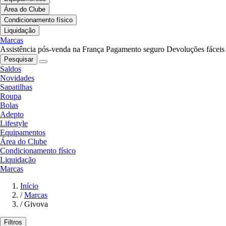
Área do Clube
Condicionamento físico
Liquidação
Marcas
Assistência pós-venda na França
Pagamento seguro
Devoluções fáceis
Pesquisar
Saldos
Novidades
Sapatilhas
Roupa
Bolas
Adepto
Lifestyle
Equipamentos
Área do Clube
Condicionamento físico
Liquidação
Marcas
Início
/
Marcas
/
Givova
Filtros