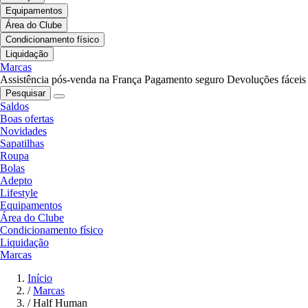
Equipamentos
Área do Clube
Condicionamento físico
Liquidação
Marcas
Assistência pós-venda na França
Pagamento seguro
Devoluções fáceis
Pesquisar
Saldos
Boas ofertas
Novidades
Sapatilhas
Roupa
Bolas
Adepto
Lifestyle
Equipamentos
Área do Clube
Condicionamento físico
Liquidação
Marcas
Início
/
Marcas
/
Half Human