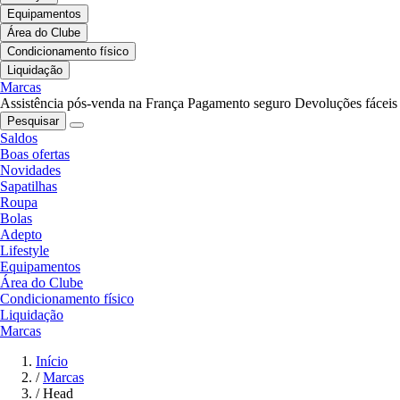
Equipamentos
Área do Clube
Condicionamento físico
Liquidação
Marcas
Assistência pós-venda na França
Pagamento seguro
Devoluções fáceis
Pesquisar
Saldos
Boas ofertas
Novidades
Sapatilhas
Roupa
Bolas
Adepto
Lifestyle
Equipamentos
Área do Clube
Condicionamento físico
Liquidação
Marcas
Início
/
Marcas
/
Head