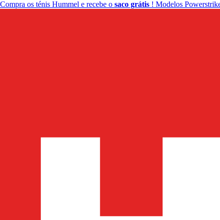
Compra os ténis Hummel e recebe o
saco grátis
! Modelos Powerstrike