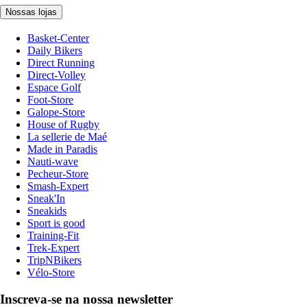
Nossas lojas
Basket-Center
Daily Bikers
Direct Running
Direct-Volley
Espace Golf
Foot-Store
Galope-Store
House of Rugby
La sellerie de Maé
Made in Paradis
Nauti-wave
Pecheur-Store
Smash-Expert
Sneak'In
Sneakids
Sport is good
Training-Fit
Trek-Expert
TripNBikers
Vélo-Store
Inscreva-se na nossa newsletter