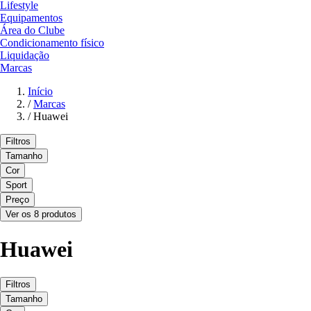
Lifestyle
Equipamentos
Área do Clube
Condicionamento físico
Liquidação
Marcas
Início
/
Marcas
/
Huawei
Filtros
Tamanho
Cor
Sport
Preço
Ver os 8 produtos
Huawei
Filtros
Tamanho