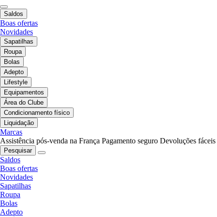
Saldos
Boas ofertas
Novidades
Sapatilhas
Roupa
Bolas
Adepto
Lifestyle
Equipamentos
Área do Clube
Condicionamento físico
Liquidação
Marcas
Assistência pós-venda na França
Pagamento seguro
Devoluções fáceis
Pesquisar
Saldos
Boas ofertas
Novidades
Sapatilhas
Roupa
Bolas
Adepto