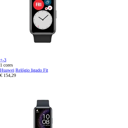
+-3
1 cores
Huawei
Relógio ligado Fit
€ 154,29