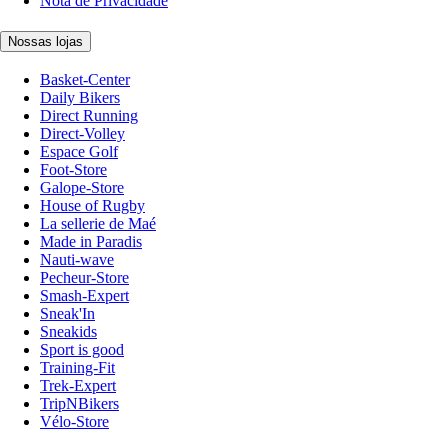
Nota de Privacidade
Nossas lojas
Basket-Center
Daily Bikers
Direct Running
Direct-Volley
Espace Golf
Foot-Store
Galope-Store
House of Rugby
La sellerie de Maé
Made in Paradis
Nauti-wave
Pecheur-Store
Smash-Expert
Sneak'In
Sneakids
Sport is good
Training-Fit
Trek-Expert
TripNBikers
Vélo-Store