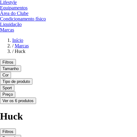
Lifestyle
Equipamentos
Área do Clube
Condicionamento físico
Liquidação
Marcas
Início
/
Marcas
/
Huck
Filtros
Tamanho
Cor
Tipo de produto
Sport
Preço
Ver os 6 produtos
Huck
Filtros