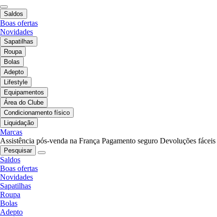
Saldos
Boas ofertas
Novidades
Sapatilhas
Roupa
Bolas
Adepto
Lifestyle
Equipamentos
Área do Clube
Condicionamento físico
Liquidação
Marcas
Assistência pós-venda na França
Pagamento seguro
Devoluções fáceis
Pesquisar
Saldos
Boas ofertas
Novidades
Sapatilhas
Roupa
Bolas
Adepto