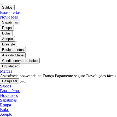
Saldos
Boas ofertas
Novidades
Sapatilhas
Roupa
Bolas
Adepto
Lifestyle
Equipamentos
Área do Clube
Condicionamento físico
Liquidação
Marcas
Assistência pós-venda na França
Pagamento seguro
Devoluções fáceis
Pesquisar
Saldos
Boas ofertas
Novidades
Sapatilhas
Roupa
Bolas
Adepto