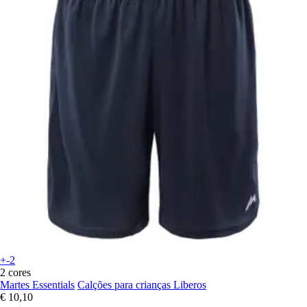
+-2
2 cores
Martes Essentials
Calções para crianças Liberos
€ 10,10