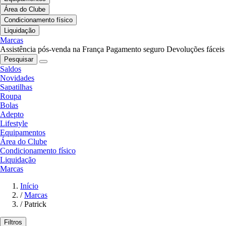
Área do Clube
Condicionamento físico
Liquidação
Marcas
Assistência pós-venda na França
Pagamento seguro
Devoluções fáceis
Pesquisar
Saldos
Novidades
Sapatilhas
Roupa
Bolas
Adepto
Lifestyle
Equipamentos
Área do Clube
Condicionamento físico
Liquidação
Marcas
Início
/
Marcas
/
Patrick
Filtros