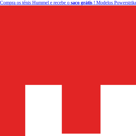
Compra os ténis Hummel e recebe o
saco grátis
! Modelos Powerstrike