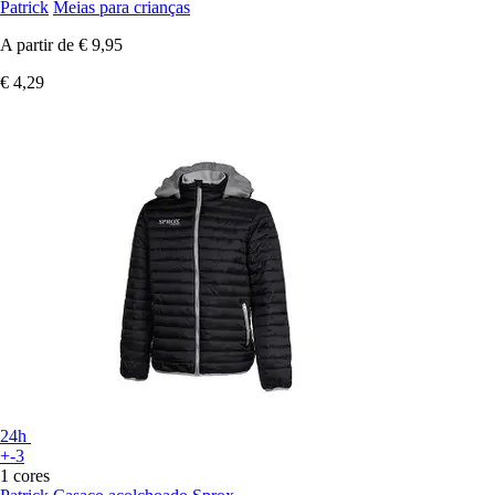
Patrick
Meias para crianças
A partir de
€ 9,95
€ 4,29
24h
+-3
1 cores