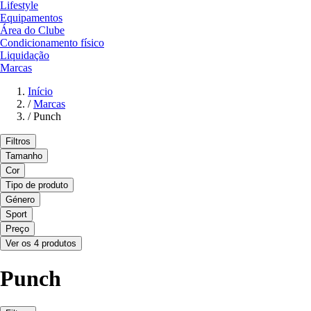
Lifestyle
Equipamentos
Área do Clube
Condicionamento físico
Liquidação
Marcas
Início
/
Marcas
/
Punch
Filtros
Tamanho
Cor
Tipo de produto
Género
Sport
Preço
Ver os 4 produtos
Punch