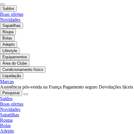
Saldos
Boas ofertas
Novidades
Sapatilhas
Roupa
Bolas
Adepto
Lifestyle
Equipamentos
Área do Clube
Condicionamento físico
Liquidação
Marcas
Assistência pós-venda na França
Pagamento seguro
Devoluções fáceis
Pesquisar
Saldos
Boas ofertas
Novidades
Sapatilhas
Roupa
Bolas
Adepto