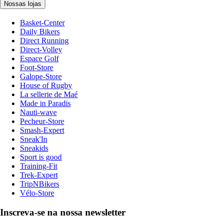
Nossas lojas
Basket-Center
Daily Bikers
Direct Running
Direct-Volley
Espace Golf
Foot-Store
Galope-Store
House of Rugby
La sellerie de Maé
Made in Paradis
Nauti-wave
Pecheur-Store
Smash-Expert
Sneak'In
Sneakids
Sport is good
Training-Fit
Trek-Expert
TripNBikers
Vélo-Store
Inscreva-se na nossa newsletter