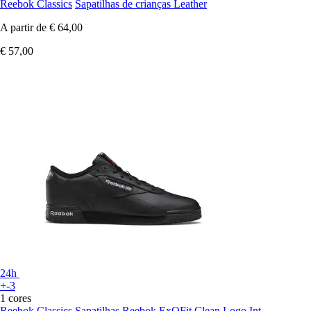
Reebok Classics
Sapatilhas de crianças Leather
A partir de
€ 64,00
€ 57,00
24h
+-3
1 cores
Reebok Classics
Sapatilhas Reebok ExOFit Clean Logo Int