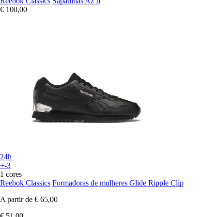
Reebok Classics
Sapatilhas Az Ii
€ 100,00
24h
+-3
1 cores
Reebok Classics
Formadoras de mulheres Glide Ripple Clip
A partir de
€ 65,00
€ 51,00