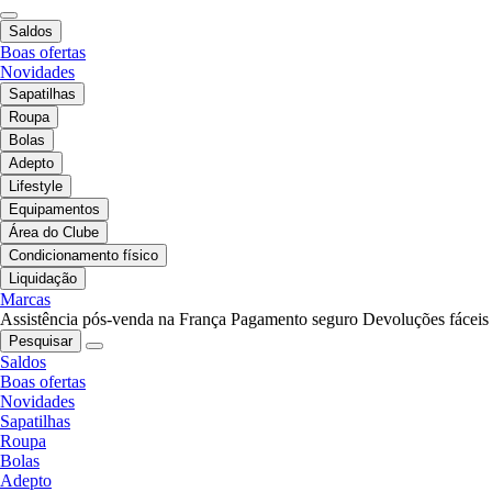
Saldos
Boas ofertas
Novidades
Sapatilhas
Roupa
Bolas
Adepto
Lifestyle
Equipamentos
Área do Clube
Condicionamento físico
Liquidação
Marcas
Assistência pós-venda na França
Pagamento seguro
Devoluções fáceis
Pesquisar
Saldos
Boas ofertas
Novidades
Sapatilhas
Roupa
Bolas
Adepto