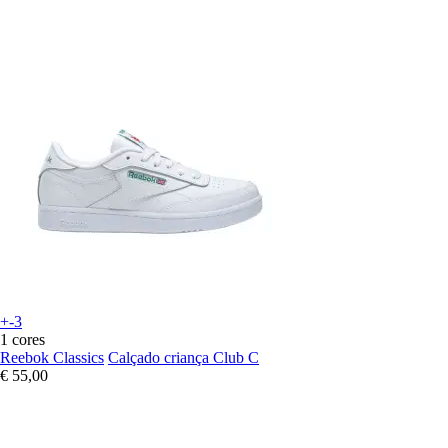
+-3
1 cores
Reebok Classics
Calçado criança Club C
€ 55,00