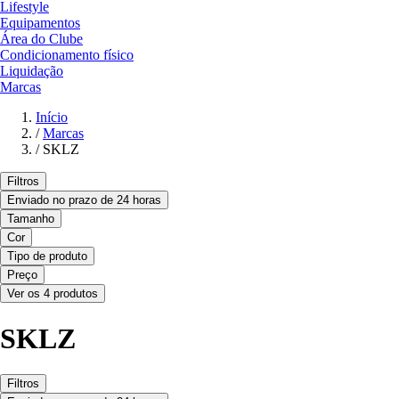
Lifestyle
Equipamentos
Área do Clube
Condicionamento físico
Liquidação
Marcas
Início
/
Marcas
/
SKLZ
Filtros
Enviado no prazo de 24 horas
Tamanho
Cor
Tipo de produto
Preço
Ver os 4 produtos
SKLZ
Filtros