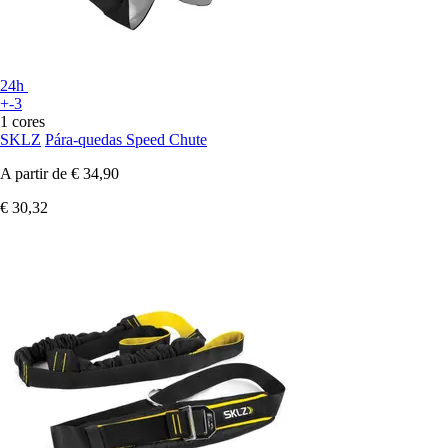
24h
+-3
1 cores
SKLZ
Pára-quedas Speed Chute
A partir de
€ 34,90
€ 30,32