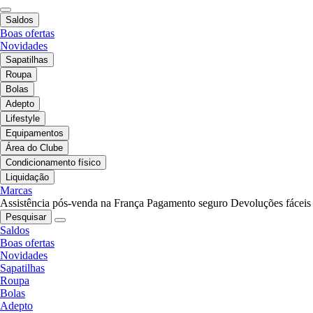
Saldos
Boas ofertas
Novidades
Sapatilhas
Roupa
Bolas
Adepto
Lifestyle
Equipamentos
Área do Clube
Condicionamento físico
Liquidação
Marcas
Assistência pós-venda na França
Pagamento seguro
Devoluções fáceis
Pesquisar
Saldos
Boas ofertas
Novidades
Sapatilhas
Roupa
Bolas
Adepto