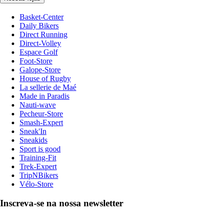
Basket-Center
Daily Bikers
Direct Running
Direct-Volley
Espace Golf
Foot-Store
Galope-Store
House of Rugby
La sellerie de Maé
Made in Paradis
Nauti-wave
Pecheur-Store
Smash-Expert
Sneak'In
Sneakids
Sport is good
Training-Fit
Trek-Expert
TripNBikers
Vélo-Store
Inscreva-se na nossa newsletter