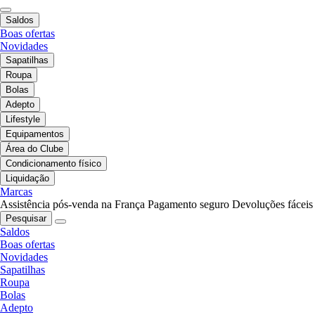
Saldos
Boas ofertas
Novidades
Sapatilhas
Roupa
Bolas
Adepto
Lifestyle
Equipamentos
Área do Clube
Condicionamento físico
Liquidação
Marcas
Assistência pós-venda na França
Pagamento seguro
Devoluções fáceis
Pesquisar
Saldos
Boas ofertas
Novidades
Sapatilhas
Roupa
Bolas
Adepto