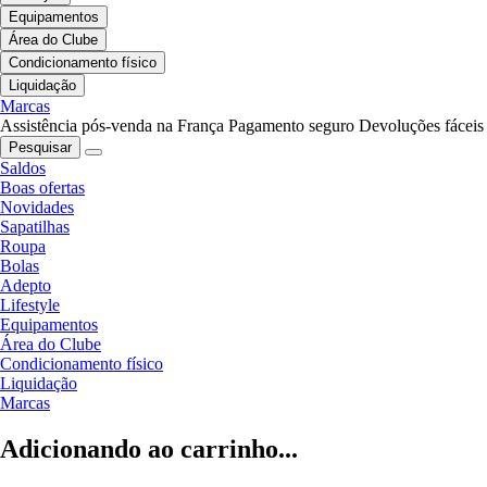
Equipamentos
Área do Clube
Condicionamento físico
Liquidação
Marcas
Assistência pós-venda na França
Pagamento seguro
Devoluções fáceis
Pesquisar
Saldos
Boas ofertas
Novidades
Sapatilhas
Roupa
Bolas
Adepto
Lifestyle
Equipamentos
Área do Clube
Condicionamento físico
Liquidação
Marcas
Adicionando ao carrinho...