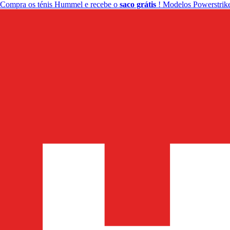
Compra os ténis Hummel e recebe o
saco grátis
! Modelos Powerstrike