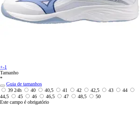
+-1
Tamanho
*
Guia de tamanhos
39
24h
40
40,5
41
42
42,5
43
44
44,5
45
46
46,5
47
48,5
50
Este campo é obrigatório