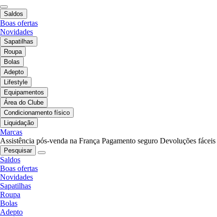
Saldos
Boas ofertas
Novidades
Sapatilhas
Roupa
Bolas
Adepto
Lifestyle
Equipamentos
Área do Clube
Condicionamento físico
Liquidação
Marcas
Assistência pós-venda na França
Pagamento seguro
Devoluções fáceis
Pesquisar
Saldos
Boas ofertas
Novidades
Sapatilhas
Roupa
Bolas
Adepto