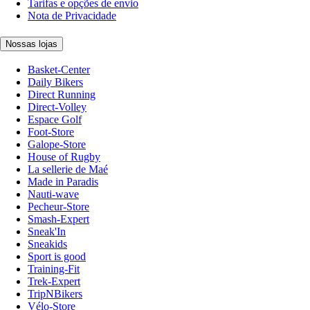
Tarifas e opções de envio
Nota de Privacidade
Nossas lojas
Basket-Center
Daily Bikers
Direct Running
Direct-Volley
Espace Golf
Foot-Store
Galope-Store
House of Rugby
La sellerie de Maé
Made in Paradis
Nauti-wave
Pecheur-Store
Smash-Expert
Sneak'In
Sneakids
Sport is good
Training-Fit
Trek-Expert
TripNBikers
Vélo-Store