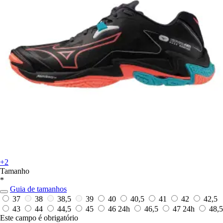
+2
Tamanho
*
Guia de tamanhos
37
38
38,5
39
40
40,5
41
42
42,5
43
44
44,5
45
46
24h
46,5
47
24h
48,5
Este campo é obrigatório