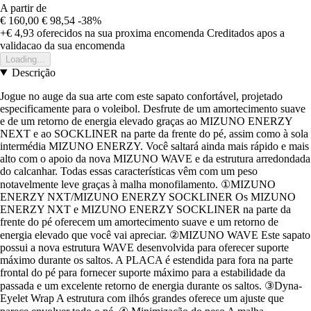
A partir de
€ 160,00
€ 98,54
-38%
+€ 4,93
oferecidos na sua proxima encomenda
Creditados apos a
validacao da sua encomenda
Loading...
Descrição
Jogue no auge da sua arte com este sapato confortável, projetado
especificamente para o voleibol. Desfrute de um amortecimento suave
e de um retorno de energia elevado graças ao MIZUNO ENERZY
NEXT e ao SOCKLINER na parte da frente do pé, assim como à sola
intermédia MIZUNO ENERZY. Você saltará ainda mais rápido e mais
alto com o apoio da nova MIZUNO WAVE e da estrutura arredondada
do calcanhar. Todas essas características vêm com um peso
notavelmente leve graças à malha monofilamento. ①MIZUNO
ENERZY NXT/MIZUNO ENERZY SOCKLINER Os MIZUNO
ENERZY NXT e MIZUNO ENERZY SOCKLINER na parte da
frente do pé oferecem um amortecimento suave e um retorno de
energia elevado que você vai apreciar. ②MIZUNO WAVE Este sapato
possui a nova estrutura WAVE desenvolvida para oferecer suporte
máximo durante os saltos. A PLACA é estendida para fora na parte
frontal do pé para fornecer suporte máximo para a estabilidade da
passada e um excelente retorno de energia durante os saltos. ③Dyna-
Eyelet Wrap A estrutura com ilhós grandes oferece um ajuste que