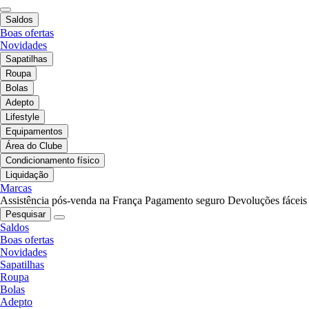
Saldos
Boas ofertas
Novidades
Sapatilhas
Roupa
Bolas
Adepto
Lifestyle
Equipamentos
Área do Clube
Condicionamento físico
Liquidação
Marcas
Assistência pós-venda na França
Pagamento seguro
Devoluções fáceis
Pesquisar
Saldos
Boas ofertas
Novidades
Sapatilhas
Roupa
Bolas
Adepto