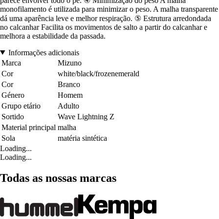
parece envolver todo o pé. ④ Minimização do peso A malha
monofilamento é utilizada para minimizar o peso. A malha transparente
dá uma aparência leve e melhor respiração. ⑤ Estrutura arredondada
no calcanhar Facilita os movimentos de salto a partir do calcanhar e
melhora a estabilidade da passada.
Informações adicionais
Marca
Mizuno
Cor
white/black/frozenemerald
Cor
Branco
Género
Homem
Grupo etário
Adulto
Sortido
Wave Lightning Z
Material principal
malha
Sola
matéria sintética
Loading...
Loading...
Todas as nossas marcas