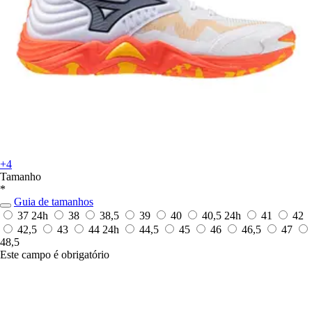
+4
Tamanho
*
Guia de tamanhos
37
24h
38
38,5
39
40
40,5
24h
41
42
42,5
43
44
24h
44,5
45
46
46,5
47
48,5
Este campo é obrigatório