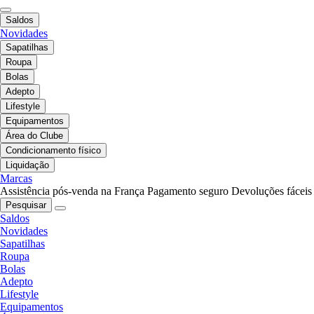
Saldos
Novidades
Sapatilhas
Roupa
Bolas
Adepto
Lifestyle
Equipamentos
Área do Clube
Condicionamento físico
Liquidação
Marcas
Assistência pós-venda na França
Pagamento seguro
Devoluções fáceis
Pesquisar
Saldos
Novidades
Sapatilhas
Roupa
Bolas
Adepto
Lifestyle
Equipamentos