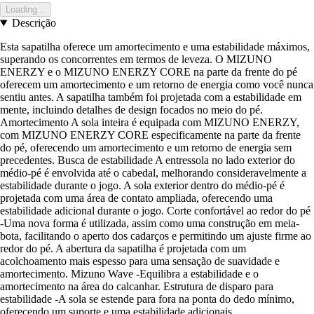
Loading...
Descrição
Esta sapatilha oferece um amortecimento e uma estabilidade máximos,
superando os concorrentes em termos de leveza. O MIZUNO
ENERZY e o MIZUNO ENERZY CORE na parte da frente do pé
oferecem um amortecimento e um retorno de energia como você nunca
sentiu antes. A sapatilha também foi projetada com a estabilidade em
mente, incluindo detalhes de design focados no meio do pé.
Amortecimento A sola inteira é equipada com MIZUNO ENERZY,
com MIZUNO ENERZY CORE especificamente na parte da frente
do pé, oferecendo um amortecimento e um retorno de energia sem
precedentes. Busca de estabilidade A entressola no lado exterior do
médio-pé é envolvida até o cabedal, melhorando consideravelmente a
estabilidade durante o jogo. A sola exterior dentro do médio-pé é
projetada com uma área de contato ampliada, oferecendo uma
estabilidade adicional durante o jogo. Corte confortável ao redor do pé
-Uma nova forma é utilizada, assim como uma construção em meia-
bota, facilitando o aperto dos cadarços e permitindo um ajuste firme ao
redor do pé. A abertura da sapatilha é projetada com um
acolchoamento mais espesso para uma sensação de suavidade e
amortecimento. Mizuno Wave -Equilibra a estabilidade e o
amortecimento na área do calcanhar. Estrutura de disparo para
estabilidade -A sola se estende para fora na ponta do dedo mínimo,
oferecendo um suporte e uma estabilidade adicionais.