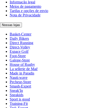
Informação legal
Meios de pagamento
Tarifas e opções de envio
Nota de Privacidade
Nossas lojas
Basket-Center
Daily Bikers
Direct Running
Direct-Volley
Espace Golf
Foot-Store
Galope-Store
House of Rugby
La sellerie de Maé
Made in Paradis
Nauti-wave
Pecheur-Store
Smash-Expert
Sneak'In
Sneakids
Sport is good
Training-Fit
Trek-Expert