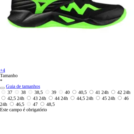
+4
Tamanho
*
Guia de tamanhos
37
38
38,5
39
40
40,5
41
24h
42
24h
42,5
24h
43
24h
44
24h
44,5
24h
45
24h
46
24h
46,5
47
48,5
Este campo é obrigatório