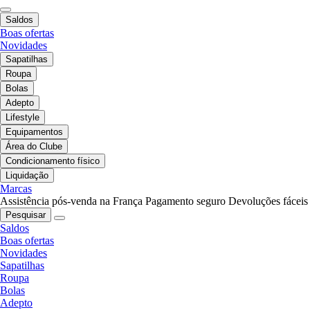
Saldos
Boas ofertas
Novidades
Sapatilhas
Roupa
Bolas
Adepto
Lifestyle
Equipamentos
Área do Clube
Condicionamento físico
Liquidação
Marcas
Assistência pós-venda na França
Pagamento seguro
Devoluções fáceis
Pesquisar
Saldos
Boas ofertas
Novidades
Sapatilhas
Roupa
Bolas
Adepto