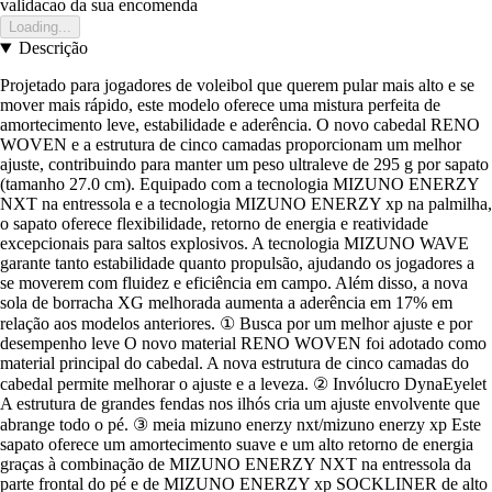
validacao da sua encomenda
Loading...
Descrição
Projetado para jogadores de voleibol que querem pular mais alto e se
mover mais rápido, este modelo oferece uma mistura perfeita de
amortecimento leve, estabilidade e aderência. O novo cabedal RENO
WOVEN e a estrutura de cinco camadas proporcionam um melhor
ajuste, contribuindo para manter um peso ultraleve de 295 g por sapato
(tamanho 27.0 cm). Equipado com a tecnologia MIZUNO ENERZY
NXT na entressola e a tecnologia MIZUNO ENERZY xp na palmilha,
o sapato oferece flexibilidade, retorno de energia e reatividade
excepcionais para saltos explosivos. A tecnologia MIZUNO WAVE
garante tanto estabilidade quanto propulsão, ajudando os jogadores a
se moverem com fluidez e eficiência em campo. Além disso, a nova
sola de borracha XG melhorada aumenta a aderência em 17% em
relação aos modelos anteriores. ① Busca por um melhor ajuste e por
desempenho leve O novo material RENO WOVEN foi adotado como
material principal do cabedal. A nova estrutura de cinco camadas do
cabedal permite melhorar o ajuste e a leveza. ② Invólucro DynaEyelet
A estrutura de grandes fendas nos ilhós cria um ajuste envolvente que
abrange todo o pé. ③ meia mizuno enerzy nxt/mizuno enerzy xp Este
sapato oferece um amortecimento suave e um alto retorno de energia
graças à combinação de MIZUNO ENERZY NXT na entressola da
parte frontal do pé e de MIZUNO ENERZY xp SOCKLINER de alto