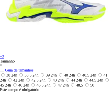
+2
Tamanho
*
Guia de tamanhos
38
24h
38,5
24h
39
24h
40
24h
40,5
24h
41
24h
42
24h
42,5
24h
43
24h
44
24h
44,5
24h
45
24h
46
24h
46,5
24h
47
24h
48,5
50
Este campo é obrigatório