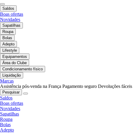
Saldos
Boas ofertas
Novidades
Sapatilhas
Roupa
Bolas
Adepto
Lifestyle
Equipamentos
Área do Clube
Condicionamento físico
Liquidação
Marcas
Assistência pós-venda na França
Pagamento seguro
Devoluções fáceis
Pesquisar
Saldos
Boas ofertas
Novidades
Sapatilhas
Roupa
Bolas
Adepto