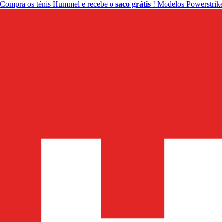
Compra os ténis Hummel e recebe o
saco grátis
! Modelos Powerstrike