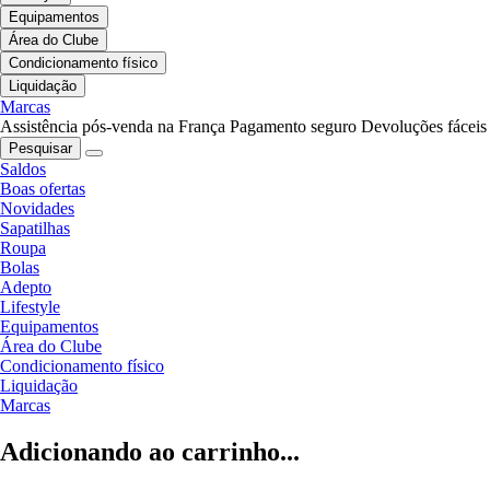
Equipamentos
Área do Clube
Condicionamento físico
Liquidação
Marcas
Assistência pós-venda na França
Pagamento seguro
Devoluções fáceis
Pesquisar
Saldos
Boas ofertas
Novidades
Sapatilhas
Roupa
Bolas
Adepto
Lifestyle
Equipamentos
Área do Clube
Condicionamento físico
Liquidação
Marcas
Adicionando ao carrinho...