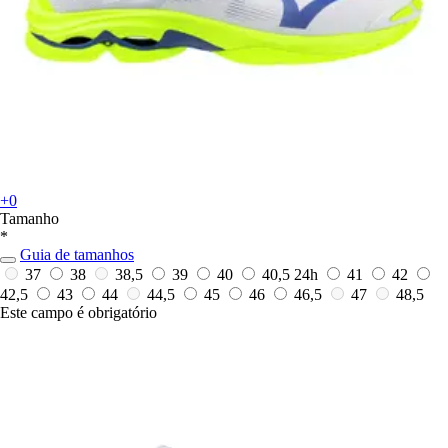
+0
Tamanho
*
Guia de tamanhos
37
38
38,5
39
40
40,5
24h
41
42
42,5
43
44
44,5
45
46
46,5
47
48,5
Este campo é obrigatório