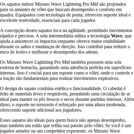
Os sapatos indoor Mizuno Wave Lightning Pro Mid são projetados
para os amantes de vôlei que buscam desempenho e conforto em
quadra. Equipados com tecnologia de ponta, oferecem suporte ideal e
excelente reatividade, essenciais para cada jogador.
A concepção destes sapatos foca na agilidade, permitindo movimentos
rápidos e precisos. A sola intermediária utiliza a tecnologia
Wave
, que
ajuda a amortecer os impactos enquanto oferece maior estabilidade
durante os saltos e mudanças de direção. Isso contribui para reduzir o
risco de lesões e melhorar o desempenho dos atletas.
Os Mizuno Wave Lightning Pro Mid também possuem uma sola
externa de borracha, garantindo uma aderência perfeita em superfícies
internas. Isso é crucial para um esporte como o vôlei, onde o controle e
a tração são fundamentais para realizar movimentos explosivos.
O design do sapato combina estética e funcionalidade. O cabedal é
feito de materiais leves e respiráveis, permitindo uma circulação de ar
ideal para manter os pés frescos e secos durante partidas intensas. Além
disso, o suporte no tornozelo é reforçado por uma altura moderada,
oferecendo suporte adicional aos jogadores.
Esses sapatos são ideais para quem busca não apenas desempenho,
mas também um estilo que reflita sua paixão pelo vôlei. Se você é um
jogador amador ou um competidor experiente, os Mizuno Wave