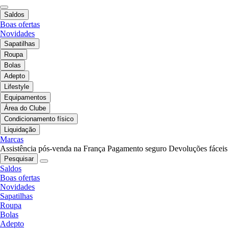
Saldos
Boas ofertas
Novidades
Sapatilhas
Roupa
Bolas
Adepto
Lifestyle
Equipamentos
Área do Clube
Condicionamento físico
Liquidação
Marcas
Assistência pós-venda na França
Pagamento seguro
Devoluções fáceis
Pesquisar
Saldos
Boas ofertas
Novidades
Sapatilhas
Roupa
Bolas
Adepto