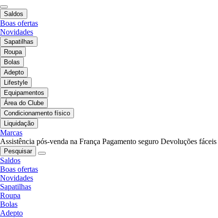
Saldos
Boas ofertas
Novidades
Sapatilhas
Roupa
Bolas
Adepto
Lifestyle
Equipamentos
Área do Clube
Condicionamento físico
Liquidação
Marcas
Assistência pós-venda na França
Pagamento seguro
Devoluções fáceis
Pesquisar
Saldos
Boas ofertas
Novidades
Sapatilhas
Roupa
Bolas
Adepto