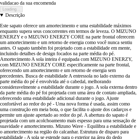
validacao da sua encomenda
Loading...
Descrição
Este sapato oferece um amortecimento e uma estabilidade máximos
enquanto supera seus concorrentes em termos de leveza. O MIZUNO
ENERZY e o MIZUNO ENERZY CORE na parte frontal oferecem
um amortecimento e um retorno de energia como você nunca sentiu
antes. O sapato também foi projetado com a estabilidade em mente,
incluindo detalhes de design focados na parte média do pé.
Amortecimento A sola inteira é equipada com MIZUNO ENERZY,
com MIZUNO ENERZY CORE especificamente na parte frontal,
oferecendo um amortecimento e um retorno de energia sem
precedentes. Busca de estabilidade A entressola no lado externo da
parte média do pé é envolvida até o cabedal, melhorando
consideravelmente a estabilidade durante o jogo. A sola externa dentro
da parte média do pé foi projetada com uma área de contato ampliada,
oferecendo uma estabilidade adicional durante o jogo. Ajuste
confortável ao redor do pé - Uma nova forma é usada, assim como
uma construção em meia bota, o que facilita o ajuste dos cadarços e
permite um ajuste apertado ao redor do pé. A abertura do sapato é
projetada com um acolchoamento mais espesso para uma sensação de
suavidade e amortecimento. Mizuno Wave - Equilibra a estabilidade e
o amortecimento na região do calcanhar. Estrutura de disparo para
estabilidade - A sola se estende para o exterior na área do dedo