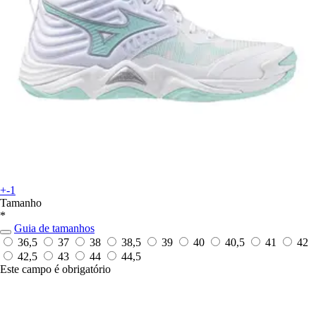
+-1
Tamanho
*
Guia de tamanhos
36,5
37
38
38,5
39
40
40,5
41
42
42,5
43
44
44,5
Este campo é obrigatório