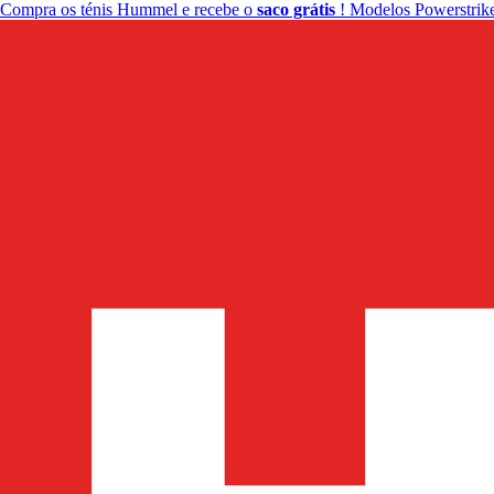
Compra os ténis Hummel e recebe o
saco grátis
! Modelos Powerstrike