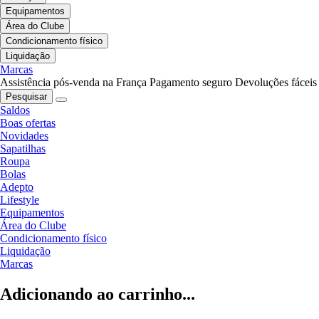
Equipamentos
Área do Clube
Condicionamento físico
Liquidação
Marcas
Assistência pós-venda na França
Pagamento seguro
Devoluções fáceis
Pesquisar
Saldos
Boas ofertas
Novidades
Sapatilhas
Roupa
Bolas
Adepto
Lifestyle
Equipamentos
Área do Clube
Condicionamento físico
Liquidação
Marcas
Adicionando ao carrinho...