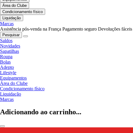
Área do Clube
Condicionamento físico
Liquidação
Marcas
Assistência pós-venda na França
Pagamento seguro
Devoluções fáceis
Pesquisar
Saldos
Novidades
Sapatilhas
Roupa
Bolas
Adepto
Lifestyle
Equipamentos
Área do Clube
Condicionamento físico
Liquidação
Marcas
Adicionando ao carrinho...