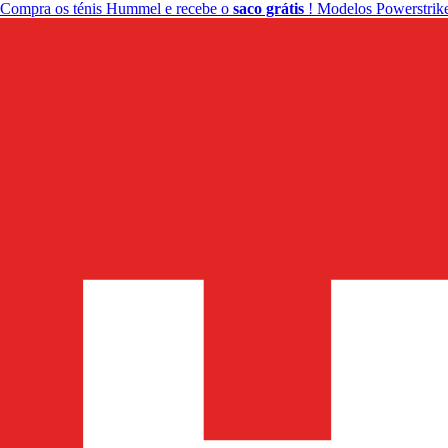
Compra os ténis Hummel e recebe o
saco grátis
! Modelos Powerstrike