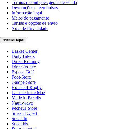
Termos e condições gerais de venda
Devoluções e reembolsos
Informação legal
Meios de pagamento
Tarifas e opções de envio
Nota de Privacidade
Nossas lojas
Basket-Center
Daily Bikers
Direct Running
Direct-Volley
Espace Golf
Foot-Store
Galope-Store
House of Rugby
La sellerie de Maé
Made in Paradis
Nauti-wave
Pecheur-Store
Smash-Expert
Sneak'In
Sneakids
Sport is good