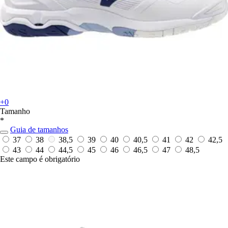
+0
Tamanho
*
Guia de tamanhos
37
38
38,5
39
40
40,5
41
42
42,5
43
44
44,5
45
46
46,5
47
48,5
Este campo é obrigatório