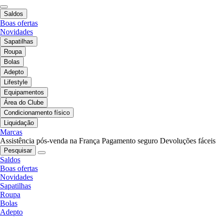
Saldos
Boas ofertas
Novidades
Sapatilhas
Roupa
Bolas
Adepto
Lifestyle
Equipamentos
Área do Clube
Condicionamento físico
Liquidação
Marcas
Assistência pós-venda na França
Pagamento seguro
Devoluções fáceis
Pesquisar
Saldos
Boas ofertas
Novidades
Sapatilhas
Roupa
Bolas
Adepto