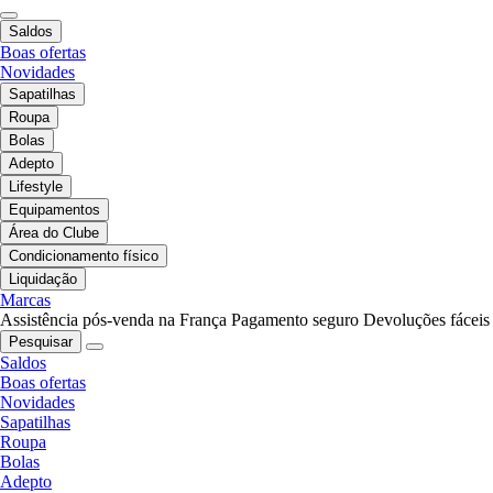
Saldos
Boas ofertas
Novidades
Sapatilhas
Roupa
Bolas
Adepto
Lifestyle
Equipamentos
Área do Clube
Condicionamento físico
Liquidação
Marcas
Assistência pós-venda na França
Pagamento seguro
Devoluções fáceis
Pesquisar
Saldos
Boas ofertas
Novidades
Sapatilhas
Roupa
Bolas
Adepto