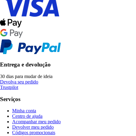
Entrega e devolução
30 dias para mudar de ideia
Devolva seu pedido
Trustpilot
Serviços
Minha conta
Centro de ajuda
Acompanhar meu pedido
Devolver meu pedido
Códigos promocionais