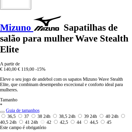
Mizuno
Sapatilhas de
salão para mulher Wave Stealth
Elite
A partir de
€ 140,00
€ 119,00
-15%
Eleve o seu jogo de andebol com os sapatos Mizuno Wave Stealth
Elite, que combinam desempenho excecional e conforto ideal para
mulheres.
Tamanho
*
Guia de tamanhos
36,5
37
38
24h
38,5
24h
39
24h
40
24h
40,5
24h
41
24h
42
42,5
44
44,5
45
Este campo é obrigatório