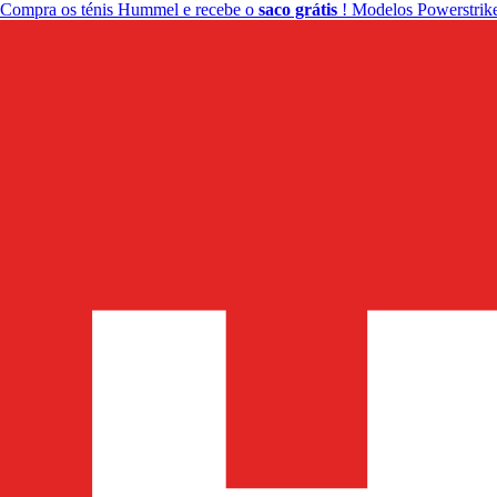
Compra os ténis Hummel e recebe o
saco grátis
! Modelos Powerstrike