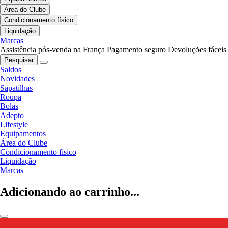
Área do Clube
Condicionamento físico
Liquidação
Marcas
Assistência pós-venda na França
Pagamento seguro
Devoluções fáceis
Pesquisar
Saldos
Novidades
Sapatilhas
Roupa
Bolas
Adepto
Lifestyle
Equipamentos
Área do Clube
Condicionamento físico
Liquidação
Marcas
Adicionando ao carrinho...