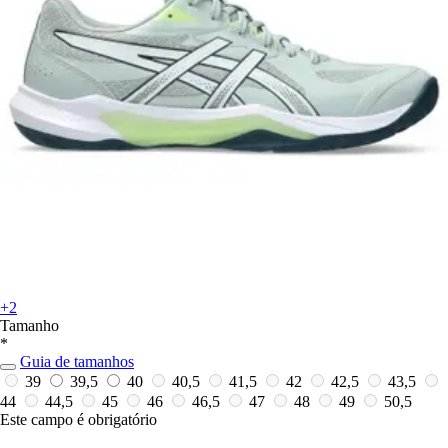
+2
Tamanho
*
Guia de tamanhos
39
39,5
40
40,5
41,5
42
42,5
43,5
44
44,5
45
46
46,5
47
48
49
50,5
Este campo é obrigatório