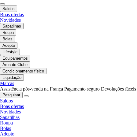
Saldos
Boas ofertas
Novidades
Sapatilhas
Roupa
Bolas
Adepto
Lifestyle
Equipamentos
Área do Clube
Condicionamento físico
Liquidação
Marcas
Assistência pós-venda na França
Pagamento seguro
Devoluções fáceis
Pesquisar
Saldos
Boas ofertas
Novidades
Sapatilhas
Roupa
Bolas
Adepto