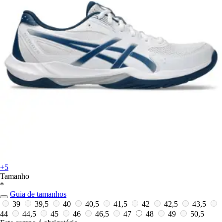
+5
Tamanho
*
Guia de tamanhos
39
39,5
40
40,5
41,5
42
42,5
43,5
44
44,5
45
46
46,5
47
48
49
50,5