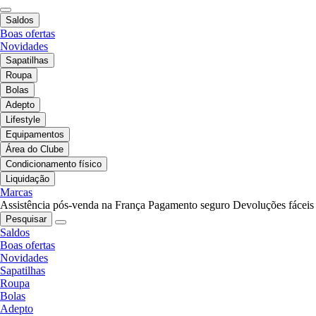
Saldos
Boas ofertas
Novidades
Sapatilhas
Roupa
Bolas
Adepto
Lifestyle
Equipamentos
Área do Clube
Condicionamento físico
Liquidação
Marcas
Assistência pós-venda na França
Pagamento seguro
Devoluções fáceis
Pesquisar
Saldos
Boas ofertas
Novidades
Sapatilhas
Roupa
Bolas
Adepto