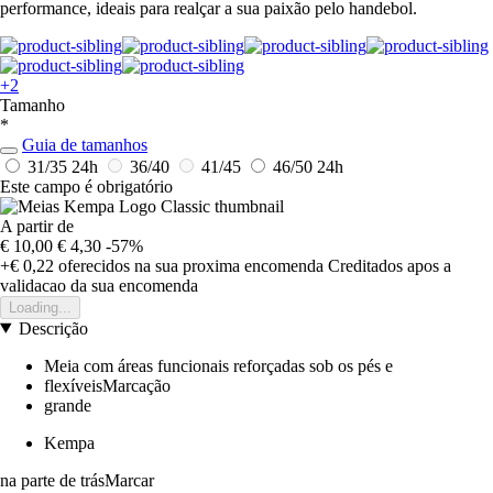
performance, ideais para realçar a sua paixão pelo handebol.
+2
Tamanho
*
Guia de tamanhos
31/35
24h
36/40
41/45
46/50
24h
Este campo é obrigatório
A partir de
€ 10,00
€ 4,30
-57%
+€ 0,22
oferecidos na sua proxima encomenda
Creditados apos a
validacao da sua encomenda
Loading...
Descrição
Meia com áreas funcionais reforçadas sob os pés e
flexíveisMarcação
grande
Kempa
na parte de trásMarcar