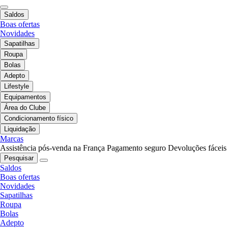
Saldos
Boas ofertas
Novidades
Sapatilhas
Roupa
Bolas
Adepto
Lifestyle
Equipamentos
Área do Clube
Condicionamento físico
Liquidação
Marcas
Assistência pós-venda na França
Pagamento seguro
Devoluções fáceis
Pesquisar
Saldos
Boas ofertas
Novidades
Sapatilhas
Roupa
Bolas
Adepto