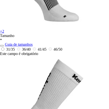
+2
Tamanho
*
Guia de tamanhos
31/35
36/40
41/45
46/50
Este campo é obrigatório