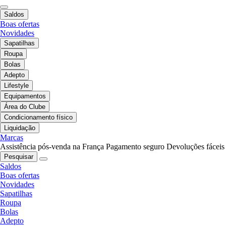
Saldos
Boas ofertas
Novidades
Sapatilhas
Roupa
Bolas
Adepto
Lifestyle
Equipamentos
Área do Clube
Condicionamento físico
Liquidação
Marcas
Assistência pós-venda na França
Pagamento seguro
Devoluções fáceis
Pesquisar
Saldos
Boas ofertas
Novidades
Sapatilhas
Roupa
Bolas
Adepto