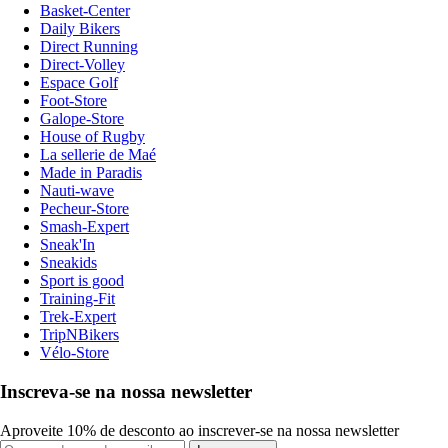
Basket-Center
Daily Bikers
Direct Running
Direct-Volley
Espace Golf
Foot-Store
Galope-Store
House of Rugby
La sellerie de Maé
Made in Paradis
Nauti-wave
Pecheur-Store
Smash-Expert
Sneak'In
Sneakids
Sport is good
Training-Fit
Trek-Expert
TripNBikers
Vélo-Store
Inscreva-se na nossa newsletter
Aproveite 10% de desconto ao inscrever-se na nossa newsletter