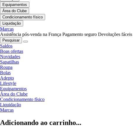
Equipamentos
Área do Clube
Condicionamento físico
Liquidação
Marcas
Assistência pós-venda na França
Pagamento seguro
Devoluções fáceis
Pesquisar
Saldos
Boas ofertas
Novidades
Sapatilhas
Roupa
Bolas
Adepto
Lifestyle
Equipamentos
Área do Clube
Condicionamento físico
Liquidação
Marcas
Adicionando ao carrinho...