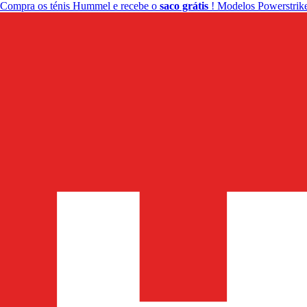
Compra os ténis Hummel e recebe o
saco grátis
! Modelos Powerstrike