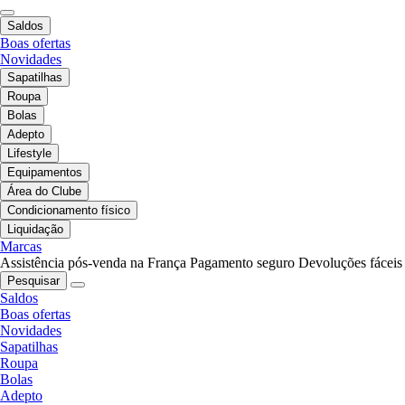
Saldos
Boas ofertas
Novidades
Sapatilhas
Roupa
Bolas
Adepto
Lifestyle
Equipamentos
Área do Clube
Condicionamento físico
Liquidação
Marcas
Assistência pós-venda na França
Pagamento seguro
Devoluções fáceis
Pesquisar
Saldos
Boas ofertas
Novidades
Sapatilhas
Roupa
Bolas
Adepto