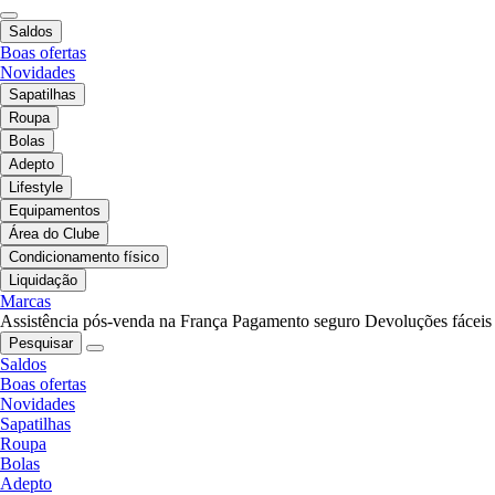
Saldos
Boas ofertas
Novidades
Sapatilhas
Roupa
Bolas
Adepto
Lifestyle
Equipamentos
Área do Clube
Condicionamento físico
Liquidação
Marcas
Assistência pós-venda na França
Pagamento seguro
Devoluções fáceis
Pesquisar
Saldos
Boas ofertas
Novidades
Sapatilhas
Roupa
Bolas
Adepto