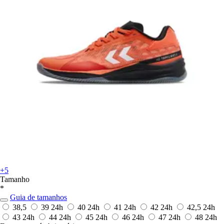
+5
Tamanho
*
Guia de tamanhos
38,5
39
24h
40
24h
41
24h
42
24h
42,5
24h
43
24h
44
24h
45
24h
46
24h
47
24h
48
24h