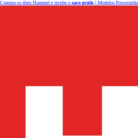
Compra os ténis Hummel e recebe o
saco grátis
! Modelos Powerstrike