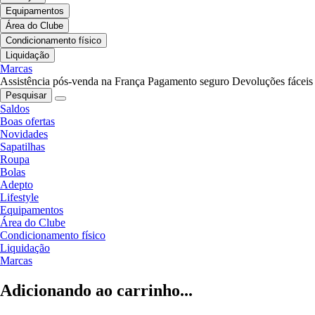
Equipamentos
Área do Clube
Condicionamento físico
Liquidação
Marcas
Assistência pós-venda na França
Pagamento seguro
Devoluções fáceis
Pesquisar
Saldos
Boas ofertas
Novidades
Sapatilhas
Roupa
Bolas
Adepto
Lifestyle
Equipamentos
Área do Clube
Condicionamento físico
Liquidação
Marcas
Adicionando ao carrinho...