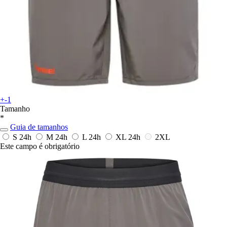
+-1
Tamanho
*
Guia de tamanhos
S
24h
M
24h
L
24h
XL
24h
2XL
Este campo é obrigatório