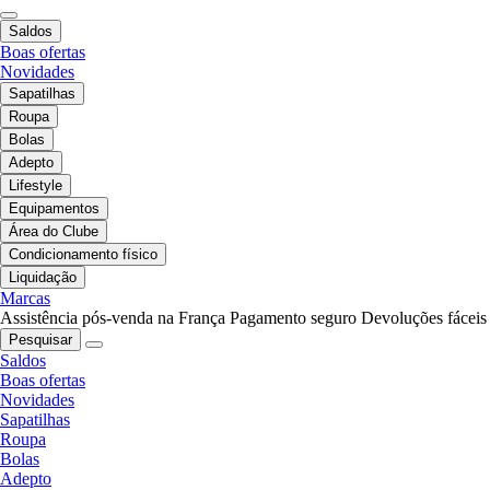
Saldos
Boas ofertas
Novidades
Sapatilhas
Roupa
Bolas
Adepto
Lifestyle
Equipamentos
Área do Clube
Condicionamento físico
Liquidação
Marcas
Assistência pós-venda na França
Pagamento seguro
Devoluções fáceis
Pesquisar
Saldos
Boas ofertas
Novidades
Sapatilhas
Roupa
Bolas
Adepto