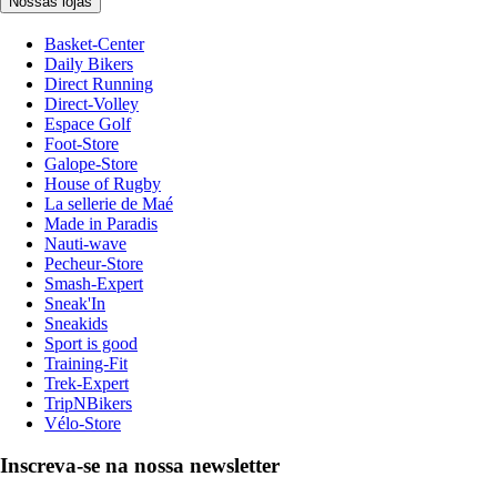
Nossas lojas
Basket-Center
Daily Bikers
Direct Running
Direct-Volley
Espace Golf
Foot-Store
Galope-Store
House of Rugby
La sellerie de Maé
Made in Paradis
Nauti-wave
Pecheur-Store
Smash-Expert
Sneak'In
Sneakids
Sport is good
Training-Fit
Trek-Expert
TripNBikers
Vélo-Store
Inscreva-se na nossa newsletter