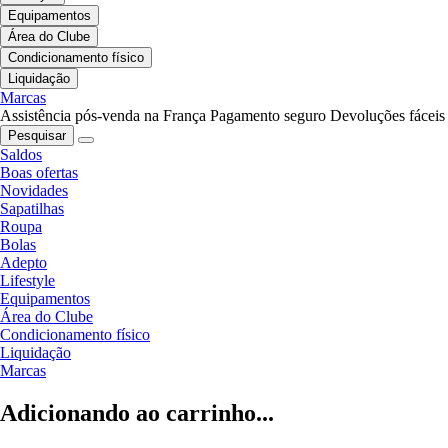
Equipamentos
Área do Clube
Condicionamento físico
Liquidação
Marcas
Assistência pós-venda na França
Pagamento seguro
Devoluções fáceis
Pesquisar
Saldos
Boas ofertas
Novidades
Sapatilhas
Roupa
Bolas
Adepto
Lifestyle
Equipamentos
Área do Clube
Condicionamento físico
Liquidação
Marcas
Adicionando ao carrinho...