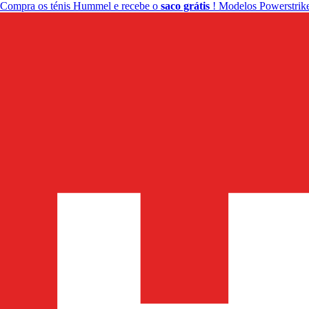
Compra os ténis Hummel e recebe o
saco grátis
! Modelos Powerstrike