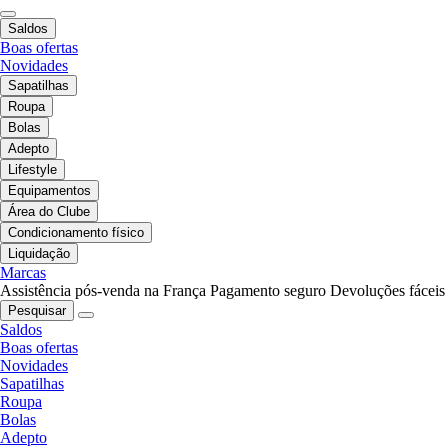
Saldos
Boas ofertas
Novidades
Sapatilhas
Roupa
Bolas
Adepto
Lifestyle
Equipamentos
Área do Clube
Condicionamento físico
Liquidação
Marcas
Assistência pós-venda na França
Pagamento seguro
Devoluções fáceis
Pesquisar
Saldos
Boas ofertas
Novidades
Sapatilhas
Roupa
Bolas
Adepto