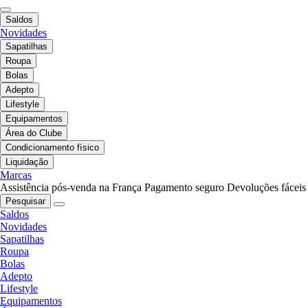
Saldos
Novidades
Sapatilhas
Roupa
Bolas
Adepto
Lifestyle
Equipamentos
Área do Clube
Condicionamento físico
Liquidação
Marcas
Assistência pós-venda na França
Pagamento seguro
Devoluções fáceis
Pesquisar
Saldos
Novidades
Sapatilhas
Roupa
Bolas
Adepto
Lifestyle
Equipamentos