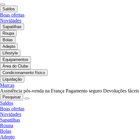
Saldos
Boas ofertas
Novidades
Sapatilhas
Roupa
Bolas
Adepto
Lifestyle
Equipamentos
Área do Clube
Condicionamento físico
Liquidação
Marcas
Assistência pós-venda na França
Pagamento seguro
Devoluções fáceis
Pesquisar
Saldos
Boas ofertas
Novidades
Sapatilhas
Roupa
Bolas
Adepto