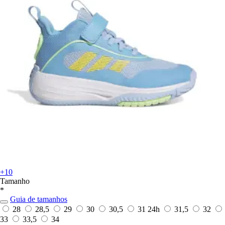
+10
Tamanho
*
Guia de tamanhos
28
28,5
29
30
30,5
31
24h
31,5
32
33
33,5
34