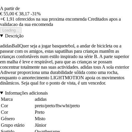
A partir de
€ 55,00
€ 38,17
-31%
+€ 1,91
oferecidos na sua proxima encomenda
Creditados apos a
validacao da sua encomenda
Loading...
Descrição
adidasBallQuer seja a jogar basquetebol, a andar de bicicleta ou a
passear com os amigos, estas sapatilhas para crianças mantêm as
crianças confortáveis num estilo inspirado na série B. A parte superior
em malha é leve e respirável, para que as crianças se possam
concentrar totalmente nas suas actividades. adidas tous A sola exterior
Adiwear proporciona uma durabilidade sólida como uma rocha,
enquanto o amortecimento LIGHTMOTION apoia os movimentos
dinâmicos. Seja qual for o ponto de vista, é um vencedor.
Informações adicionais
Marca
adidas
Cor
preto/preto/ftwwht/preto
Cor
Preto
Género
Misto
Grupo etário
Júnior
Sortido
Ownthegame