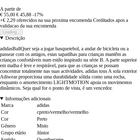
A partir de
€ 55,00
€ 45,88
-17%
+€ 2,29
oferecidos na sua proxima encomenda
Creditados apos a
validacao da sua encomenda
Loading...
Descrição
adidasBallQuer seja a jogar basquetebol, a andar de bicicleta ou a
passear com os amigos, estas sapatilhas para crianças mantêm as
crianças confortáveis num estilo inspirado na série B. A parte superior
em malha é leve e respirável, para que as crianças se possam
concentrar totalmente nas suas actividades. adidas tous A sola exterior
Adiwear proporciona uma durabilidade sólida como uma rocha,
enquanto o amortecimento LIGHTMOTION apoia os movimentos
dinâmicos. Seja qual for o ponto de vista, é um vencedor.
Informações adicionais
Marca
adidas
Cor
cpreto/vermelho/vermelho
Cor
Preto
Género
Misto
Grupo etário
Júnior
Sortido
Ownthegame