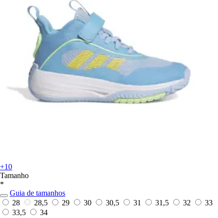
+10
Tamanho
*
Guia de tamanhos
28
28,5
29
30
30,5
31
31,5
32
33
33,5
34