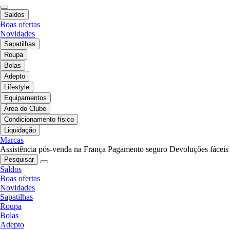
Saldos
Boas ofertas
Novidades
Sapatilhas
Roupa
Bolas
Adepto
Lifestyle
Equipamentos
Área do Clube
Condicionamento físico
Liquidação
Marcas
Assistência pós-venda na França
Pagamento seguro
Devoluções fáceis
Pesquisar
Saldos
Boas ofertas
Novidades
Sapatilhas
Roupa
Bolas
Adepto