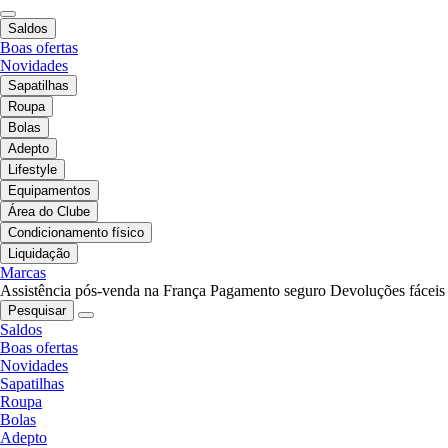
Saldos
Boas ofertas
Novidades
Sapatilhas
Roupa
Bolas
Adepto
Lifestyle
Equipamentos
Área do Clube
Condicionamento físico
Liquidação
Marcas
Assistência pós-venda na França
Pagamento seguro
Devoluções fáceis
Pesquisar
Saldos
Boas ofertas
Novidades
Sapatilhas
Roupa
Bolas
Adepto