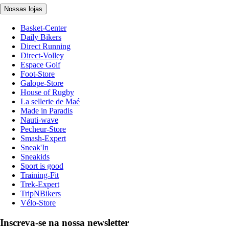
Nossas lojas
Basket-Center
Daily Bikers
Direct Running
Direct-Volley
Espace Golf
Foot-Store
Galope-Store
House of Rugby
La sellerie de Maé
Made in Paradis
Nauti-wave
Pecheur-Store
Smash-Expert
Sneak'In
Sneakids
Sport is good
Training-Fit
Trek-Expert
TripNBikers
Vélo-Store
Inscreva-se na nossa newsletter