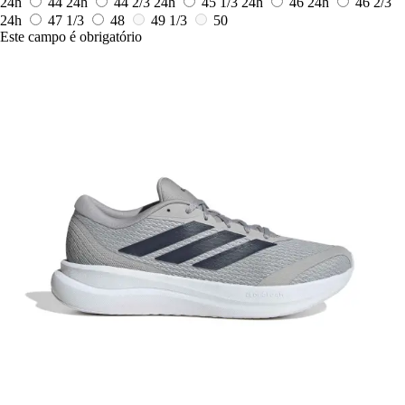
24h
44
24h
44 2/3
24h
45 1/3
24h
46
24h
46 2/3
24h
47 1/3
48
49 1/3
50
Este campo é obrigatório