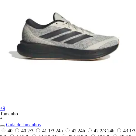
+9
Tamanho
*
Guia de tamanhos
40
40 2/3
41 1/3
24h
42
24h
42 2/3
24h
43 1/3